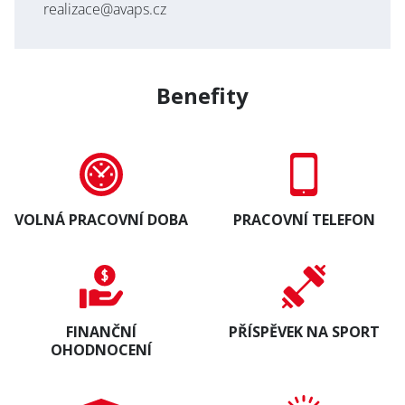
realizace@avaps.cz
Benefity
Abonnieren Sie den
AVAPS
-Newsletter
VOLNÁ PRACOVNÍ DOBA
PRACOVNÍ TELEFON
E-mail *
PRODUKTE
Vorname
REFERENZEN
FINANČNÍ
PŘÍSPĚVEK NA SPORT
OHODNOCENÍ
ÜBER UNS
Nachname
KONTAKT