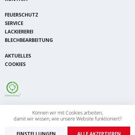
FEUERSCHUTZ
SERVICE
LACKIEREREI
BLECHBEARBEITUNG
AKTUELLES
COOKIES
Desktop version
Können wir mit Cookies arbeiten,
damit wir wissen, wie unsere Website funktioniert?
2026 © AVAPS s.r.o.
Developed by
UVM
EINSTELLUNGEN