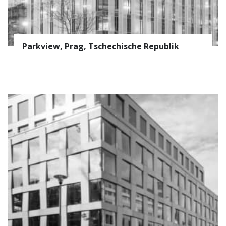
Parkview, Prag, Tschechische Republik
Abonnieren Sie den
AVAPS
-Newsletter
E-mail *
PRODUKTE
Vorname
REFERENZEN
ÜBER UNS