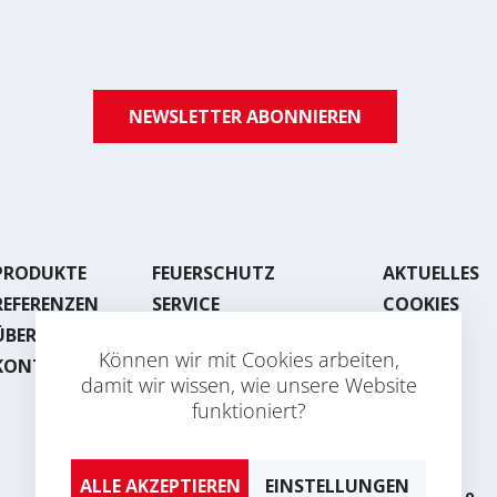
NEWSLETTER ABONNIEREN
PRODUKTE
FEUERSCHUTZ
AKTUELLES
REFERENZEN
SERVICE
COOKIES
ÜBER UNS
LACKIEREREI
Können wir mit Cookies arbeiten,
KONTAKT
BLECHBEARBEITUNG
damit wir wissen, wie unsere Website
funktioniert?
EINSTELLUNGEN
2026 © AVAPS s.r.o.