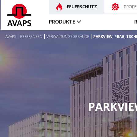
FEUERSCHUTZ
PROFE
PRODUKTE
AVAPS
REFERENZEN
VERWALTUNGSGEBÄUDE
PARKVIEW, PRAG, TSCH
Feuerschutz-
Rauchschutz-
abschlüsse
vorhänge
Feuerschutzvorhänge
Textile rauchdichte Vorh
Feuerschutz-tore
Steuerungen, Zubehör
Besondere
Feuerschutzvorhänge
PARKVIE
Brandschutz-türe
Steuerungen, Zubehör