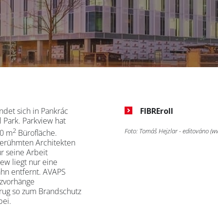
det sich in Pankrác
FIBREroll
Park. Parkview hat
2
Foto: Tomáš Hejzlar - editováno (
00 m
Bürofläche.
erühmten Architekten
r seine Arbeit
iew liegt nur eine
hn entfernt. AVAPS
utzvorhänge
trug so zum Brandschutz
bei.