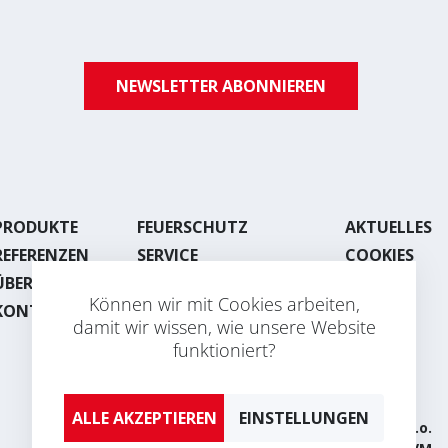
NEWSLETTER ABONNIEREN
PRODUKTE
FEUERSCHUTZ
AKTUELLES
REFERENZEN
SERVICE
COOKIES
ÜBER UNS
LACKIEREREI
Können wir mit Cookies arbeiten,
KONTAKT
BLECHBEARBEITUNG
damit wir wissen, wie unsere Website
funktioniert?
EINSTELLUNGEN
2026 © AVAPS s.r.o.