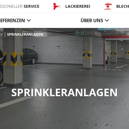
SSIONELLER
SERVICE
LACKIEREREI
BLEC
REFERENZEN
ÜBER UNS
ÖR
SPRINKLERANLAGEN
Förderanlagen-
Rauchsch
abschlüsse
änge
Textile Förderbandvorhänge
Textile akt
Stahl-Förderbandvorhänge
Textile fes
Rauchschür
Steuerungen, Zubehör
Gläserne f
SPRINKLERANLAGEN
Rauchschür
Steuerunge