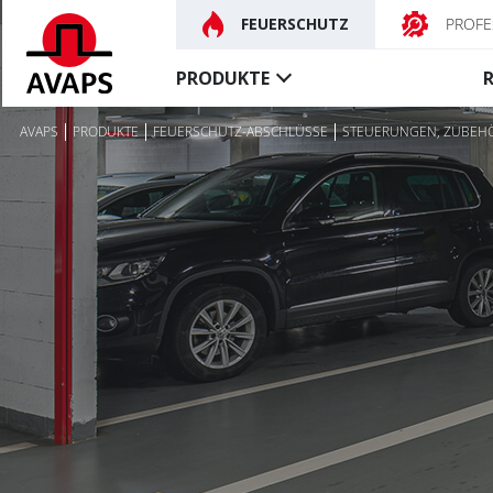
FEUERSCHUTZ
PROFE
PRODUKTE
AVAPS
PRODUKTE
FEUERSCHUTZ-ABSCHLÜSSE
STEUERUNGEN, ZUBEH
Feuerschutz-
Rauchschutz-
abschlüsse
vorhänge
Feuerschutzvorhänge
Textile rauchdichte Vorh
Feuerschutz-tore
Steuerungen, Zubehör
Besondere
Feuerschutzvorhänge
Brandschutz-türe
Steuerungen, Zubehör