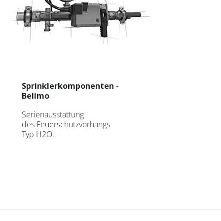
Abo
E-mail *
Vorname
Sprinklerkomponenten -
Belimo
Nachname
Serienausstattung
des Feuerschutzvorhangs
Typ H2O…
Gesellschaft
Bereich
* Pflichtfeld