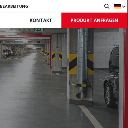
HBEARBEITUNG
PRODUKT ANFRAGEN
KONTAKT
ürzen
Tore
ive Rauchschürzen
Industrietore
tstehende
Rollgitter
zen
Steuerungen, Zubehör
eststehende
zen
n, Zubehör