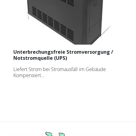
KONTAKT
Gesellschaft
Bereich
SERVICE
LACKIEREREI
Unterbrechungsfreie Stromversorgung /
Notstromquelle (UPS)
* Pflichtfeld
BLECHBEARBEITUNG
Liefert Strom bei Stromausfall im Gebäude
Kompensiert…
Nachrichten abonnieren
Datenschutz-Bestimmungen