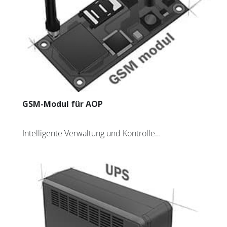
Abonnieren Sie den
GSM-Modul für AOP
AVAPS
-Newsletter
Intelligente Verwaltung und Kontrolle…
E-mail *
PRODUKTE
Vorname
REFERENZEN
ÜBER UNS
Nachname