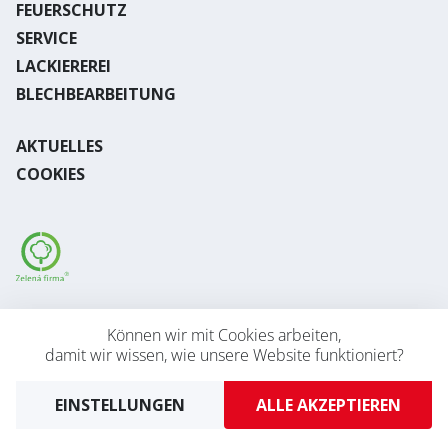
FEUERSCHUTZ
SERVICE
LACKIEREREI
BLECHBEARBEITUNG
AKTUELLES
COOKIES
Desktop version
Können wir mit Cookies arbeiten,
damit wir wissen, wie unsere Website funktioniert?
2026 © AVAPS s.r.o.
Developed by
UVM
EINSTELLUNGEN