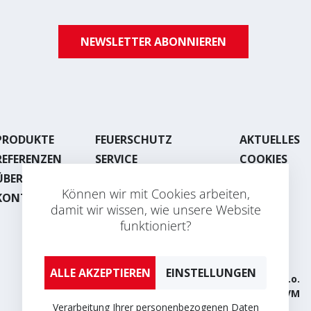
NEWSLETTER ABONNIEREN
PRODUKTE
FEUERSCHUTZ
AKTUELLES
REFERENZEN
SERVICE
COOKIES
ÜBER UNS
LACKIEREREI
Können wir mit Cookies arbeiten,
KONTAKT
BLECHBEARBEITUNG
damit wir wissen, wie unsere Website
funktioniert?
EINSTELLUNGEN
2026 © AVAPS s.r.o.
Developed by
UVM
Verarbeitung Ihrer personenbezogenen Daten