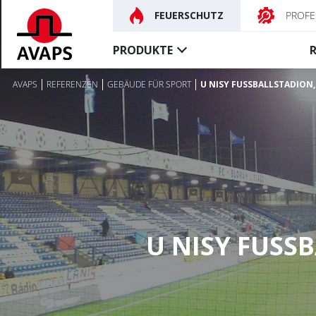
FEUERSCHUTZ
PROFE
PRODUKTE
AVAPS
REFERENZEN
GEBÄUDE FÜR SPORT
U NISY FUSSBALLSTADION,
Feuerschutz-
Rauchschutz-
abschlüsse
vorhänge
Feuerschutzvorhänge
Textile rauchdichte Vorh
Feuerschutz-tore
Steuerungen, Zubehör
Besondere
Feuerschutzvorhänge
U NISY FUSS
Brandschutz-türe
Steuerungen, Zubehör