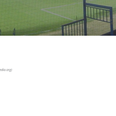
edia.org
)