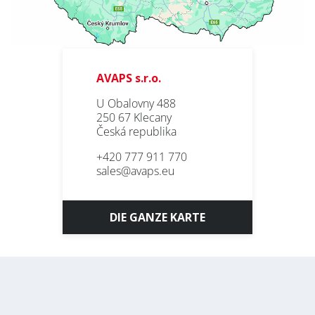
Abonnieren Sie den
AVAPS s.r.o.
AVAPS
-Newsletter
U Obalovny 488
250 67 Klecany
Česká republika
E-mail *
+420 777 911 770
sales@avaps.eu
PRODUKTE
Vorname
REFERENZEN
DIE GANZE KARTE
ÜBER UNS
Nachname
KONTAKT
Gesellschaft