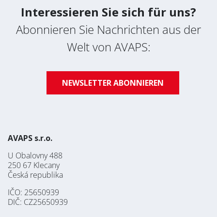
Interessieren Sie sich für uns?
Bereich
Abonnieren Sie Nachrichten aus der
SERVICE
LACKIEREREI
Welt von AVAPS:
* Pflichtfeld
BLECHBEARBEITUNG
NEWSLETTER ABONNIEREN
Nachrichten abonnieren
Datenschutz-Bestimmungen
AVAPS s.r.o.
U Obalovny 488
250 67 Klecany
Česká republika
IČO: 25650939
DIČ: CZ25650939