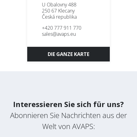
REFERENZEN
U Obalovny 488
250 67 Klecany
ÜBER UNS
Česká republika
Nachname
KONTAKT
+420 777 911 770
sales@avaps.eu
Gesellschaft
DIE GANZE KARTE
Bereich
SERVICE
LACKIEREREI
* Pflichtfeld
BLECHBEARBEITUNG
Interessieren Sie sich für uns?
Nachrichten abonnieren
Abonnieren Sie Nachrichten aus der
Datenschutz-Bestimmungen
Welt von AVAPS: