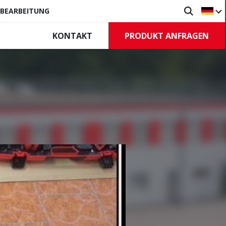
HBEARBEITUNG
PRODUKT ANFRAGEN
KONTAKT
ürzen
Tore
ive Rauchschürzen
Industrietore
tstehende
Rollgitter
zen
Steuerungen, Zubehör
eststehende
zen
n, Zubehör