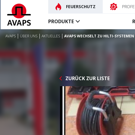
FEUERSCHUTZ
PROFE
PRODUKTE
AVAPS
ÜBER UNS
AKTUELLES
AVAPS WECHSELT ZU HILTI-SYSTEMEN
Feuerschutz-
Rauchschutz-
abschlüsse
vorhänge
Feuerschutzvorhänge
Textile rauchdichte Vorh
Feuerschutz-tore
Steuerungen, Zubehör
ZURÜCK ZUR LISTE
Besondere
Feuerschutzvorhänge
Brandschutz-türe
Steuerungen, Zubehör