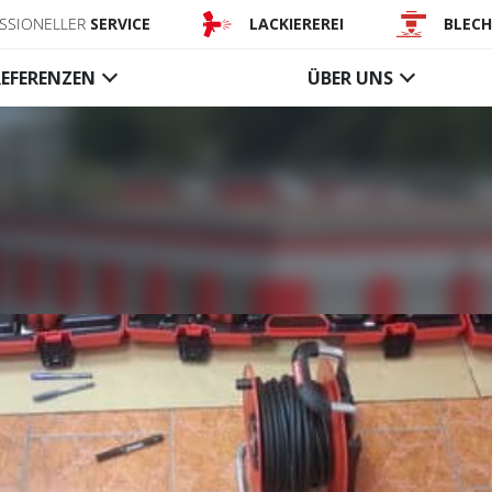
SSIONELLER
SERVICE
LACKIEREREI
BLEC
REFERENZEN
ÜBER UNS
Förderanlagen-
Rauchsch
abschlüsse
änge
Textile Förderbandvorhänge
Textile akt
Stahl-Förderbandvorhänge
Textile fes
Rauchschür
Steuerungen, Zubehör
Gläserne f
Rauchschür
Steuerunge