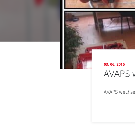
03. 06. 2015
AVAPS w
AVAPS wechsel
Abo
E-mail *