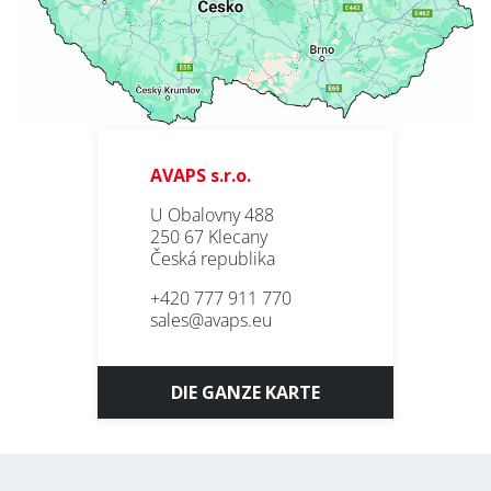
E-mail *
PRODUKTE
Vorname
REFERENZEN
ÜBER UNS
Nachname
AVAPS s.r.o.
KONTAKT
U Obalovny 488
250 67 Klecany
Gesellschaft
Česká republika
+420 777 911 770
Bereich
sales@avaps.eu
SERVICE
LACKIEREREI
DIE GANZE KARTE
* Pflichtfeld
BLECHBEARBEITUNG
Nachrichten abonnieren