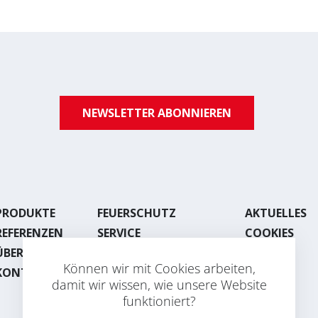
NEWSLETTER ABONNIEREN
PRODUKTE
FEUERSCHUTZ
AKTUELLES
REFERENZEN
SERVICE
COOKIES
ÜBER UNS
LACKIEREREI
Können wir mit Cookies arbeiten,
KONTAKT
BLECHBEARBEITUNG
damit wir wissen, wie unsere Website
funktioniert?