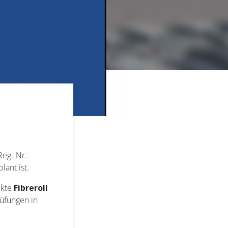
Reg.-Nr.:
ant ist.
ukte
Fibreroll
üfungen in