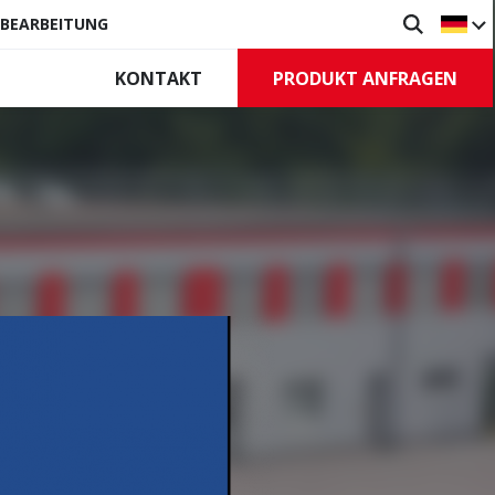
HBEARBEITUNG
PRODUKT ANFRAGEN
KONTAKT
ürzen
Tore
ive Rauchschürzen
Industrietore
tstehende
Rollgitter
zen
Steuerungen, Zubehör
eststehende
zen
n, Zubehör