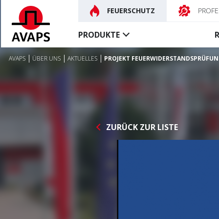
FEUERSCHUTZ
PROFE
PRODUKTE
AVAPS
ÜBER UNS
AKTUELLES
PROJEKT FEUERWIDERSTANDSPRÜFU
Feuerschutz-
Rauchschutz-
abschlüsse
vorhänge
Feuerschutzvorhänge
Textile rauchdichte Vorh
Feuerschutz-tore
Steuerungen, Zubehör
ZURÜCK ZUR LISTE
Besondere
Feuerschutzvorhänge
Brandschutz-türe
Steuerungen, Zubehör