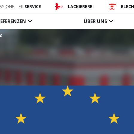
SSIONELLER
SERVICE
LACKIEREREI
BLEC
REFERENZEN
ÜBER UNS
NG
Förderanlagen-
Rauchsch
abschlüsse
änge
Textile Förderbandvorhänge
Textile akt
Stahl-Förderbandvorhänge
Textile fes
Rauchschür
Steuerungen, Zubehör
Gläserne f
Rauchschür
Steuerunge