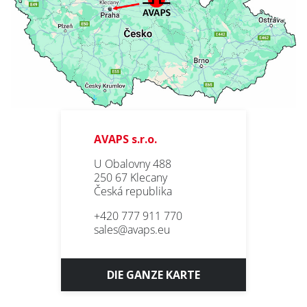
E-mail *
PRODUKTE
Vorname
REFERENZEN
ÜBER UNS
Nachname
KONTAKT
AVAPS s.r.o.
U Obalovny 488
Gesellschaft
250 67 Klecany
Česká republika
Bereich
+420 777 911 770
SERVICE
sales@avaps.eu
LACKIEREREI
* Pflichtfeld
BLECHBEARBEITUNG
DIE GANZE KARTE