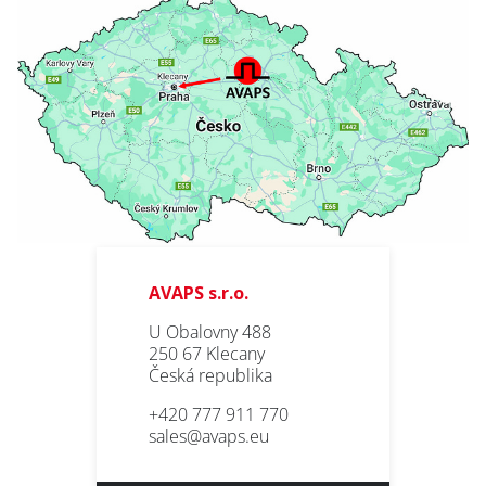
AVAPS
-Newsletter
E-mail *
PRODUKTE
Vorname
REFERENZEN
ÜBER UNS
Nachname
KONTAKT
AVAPS s.r.o.
Gesellschaft
U Obalovny 488
250 67 Klecany
Bereich
Česká republika
SERVICE
+420 777 911 770
LACKIEREREI
sales@avaps.eu
* Pflichtfeld
BLECHBEARBEITUNG