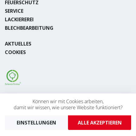
FEUERSCHUTZ
SERVICE
LACKIEREREI
BLECHBEARBEITUNG
AKTUELLES
COOKIES
Desktop version
Können wir mit Cookies arbeiten,
damit wir wissen, wie unsere Website funktioniert?
2026 © AVAPS s.r.o.
Developed by
UVM
EINSTELLUNGEN